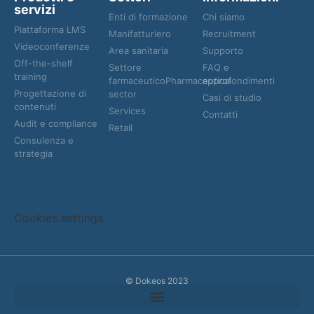
servizi
Enti di formazione
Chi siamo
Piattaforma LMS
Manifatturiero
Recruitment
Videoconferenze
Area sanitaria
Supporto
Off-the-shelf
Settore
FAQ e
training
farmaceuticoPharmaceutical
approfondimenti
Progettazione di
sector
Casi di studio
contenuti
Services
Contatti
Audit e compliance
Retail
Consulenza e
strategia
Cookies settings
© Dokeos 2023