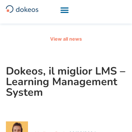
[drapeau-fr] [drapeau-en] [drapeau-nl] [drapeau-ar]
View all news
Dokeos, il miglior LMS –
Learning Management
System