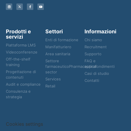
Prodotti e
Settori
Informazioni
servizi
Enti di formazione
Chi siamo
Piattaforma LMS
Manifatturiero
Recruitment
Videoconferenze
Area sanitaria
Supporto
Off-the-shelf
Settore
FAQ e
training
farmaceuticoPharmaceutical
approfondimenti
Progettazione di
sector
Casi di studio
contenuti
Services
Contatti
Audit e compliance
Retail
Consulenza e
strategia
Cookies settings