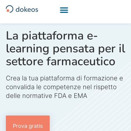
[drapeau-fr] [drapeau-en] [drapeau-nl] [drapeau-ar]
La piattaforma e-
learning pensata per il
settore farmaceutico
Crea la tua piattaforma di formazione e
convalida le competenze nel rispetto
delle normative FDA e EMA
Prova gratis