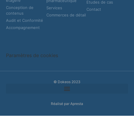
étagère
pharmaceutique
Etudes de cas
Conception de
Services
Contact
contenus
Commerces de détail
Audit et Conformité
Accompagnement
Paramètres de cookies
© Dokeos 2023
Réalisé par Apresta