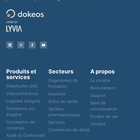
Produits et
Secteurs
A propos
services
Organismes de
La société
Plateforme LMS
formation
Recrutement
Visioconférence
Industrie
Support
Logiciels intégrés
Soins de santé
Base de
Formations sur
Secteur
connaissance
étagère
pharmaceutique
Etudes de cas
Conception de
Services
Contact
contenus
Commerces de détail
Audit et Conformité