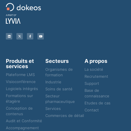
Produits et
Secteurs
A propos
services
Organismes de
La société
Plateforme LMS
formation
Recrutement
Visioconférence
Industrie
Support
Logiciels intégrés
Soins de santé
Base de
Formations sur
Secteur
connaissance
étagère
pharmaceutique
Etudes de cas
Conception de
Services
Contact
contenus
Commerces de détail
Audit et Conformité
Accompagnement