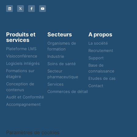
Produits et
Secteurs
A propos
services
Organismes de
La société
Plateforme LMS
formation
Recrutement
Visioconférence
Industrie
Support
Logiciels intégrés
Soins de santé
Base de
Formations sur
Secteur
connaissance
étagère
pharmaceutique
Etudes de cas
Conception de
Services
Contact
contenus
Commerces de détail
Audit et Conformité
Accompagnement
Paramètres de cookies