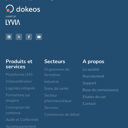
Produits et
Secteurs
A propos
services
Organismes de
La société
Plateforme LMS
formation
Recrutement
Visioconférence
Industrie
Support
Logiciels intégrés
Soins de santé
Base de connaissance
Formations sur
Secteur
Etudes de cas
étagère
pharmaceutique
Contact
Conception de
Services
contenus
Commerces de détail
Audit et Conformité
Accompagnement