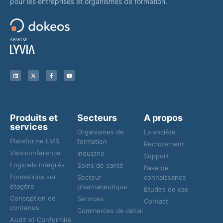
pour les entreprises et organismes de formation.
Produits et
Secteurs
A propos
services
Organismes de
La société
Plateforme LMS
formation
Recrutement
Visioconférence
Industrie
Support
Logiciels intégrés
Soins de santé
Base de
Formations sur
Secteur
connaissance
étagère
pharmaceutique
Etudes de cas
Conception de
Services
Contact
contenus
Commerces de détail
Audit et Conformité