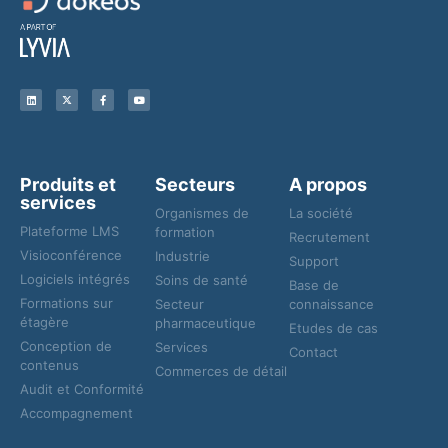
Produits et
Secteurs
A propos
services
Organismes de
La société
Plateforme LMS
formation
Recrutement
Visioconférence
Industrie
Support
Logiciels intégrés
Soins de santé
Base de
Formations sur
Secteur
connaissance
étagère
pharmaceutique
Etudes de cas
Conception de
Services
Contact
contenus
Commerces de détail
Audit et Conformité
Accompagnement