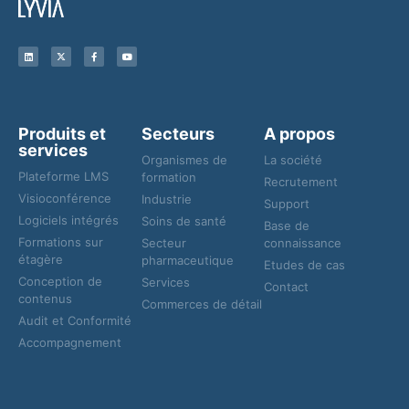
Produits et
Secteurs
A propos
services
Organismes de
La société
Plateforme LMS
formation
Recrutement
Visioconférence
Industrie
Support
Logiciels intégrés
Soins de santé
Base de
Formations sur
Secteur
connaissance
étagère
pharmaceutique
Etudes de cas
Conception de
Services
Contact
contenus
Commerces de détail
Audit et Conformité
Accompagnement