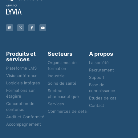
Produits et
Secteurs
A propos
services
Organismes de
La société
Plateforme LMS
formation
Recrutement
Visioconférence
Industrie
Support
Logiciels intégrés
Soins de santé
Base de
Formations sur
Secteur
connaissance
étagère
pharmaceutique
Etudes de cas
Conception de
Services
Contact
contenus
Commerces de détail
Audit et Conformité
Accompagnement