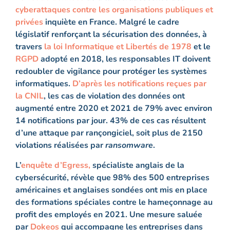
cyberattaques
contre
les
organisations publiques et
privées
i
nquiète
en France.
Malgré le cadre
législatif
renforçant la sécurisation des données,
à
travers
la loi Informatique et Libertés de 1978
et le
RGPD
adopté en 2018,
les
responsables IT doivent
redoubler de vigilance pour protéger les
système
s
informatiques.
D’après
les notifications reçues par
l
a CNI
L
,
les cas de violation des données ont
augmenté entre 2020 et 2021
de 79%
avec environ
14 notifications par j
our
.
43% de ces cas résultent
d’une attaque par rançongiciel, soit plus de 2150
violations
réalisées
par
ransomware
.
L
’
enquêt
e d’Egress,
spécialiste
anglais
de la
cybersécurité,
révèle que
98% des
500
entreprises
américaines et anglaises sondées
ont mis
en place
des formations
spécial
e
s
contre le hameçonnage
au
profit des employés
en 2021
.
Une mesure saluée
par
Dokeos
qui
accompagne les entreprises
dans