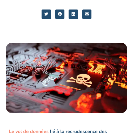
L
e
vol
de données
lié
à la recrudescence des