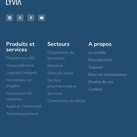
Produits et
Secteurs
A propos
services
Organismes de
La société
Plateforme LMS
formation
Recrutement
Visioconférence
Industrie
Support
Logiciels intégrés
Soins de santé
Base de connaissance
Formations sur
Secteur
Etudes de cas
étagère
pharmaceutique
Contact
Conception de
Services
contenus
Commerces de détail
Audit et Conformité
Accompagnement