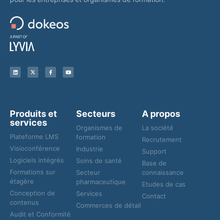
Produits et
Secteurs
A propos
services
Organismes de
La société
Plateforme LMS
formation
Recrutement
Visioconférence
Industrie
Support
Logiciels intégrés
Soins de santé
Base de
Formations sur
Secteur
connaissance
étagère
pharmaceutique
Etudes de cas
Conception de
Services
Contact
contenus
Commerces de détail
Audit et Conformité