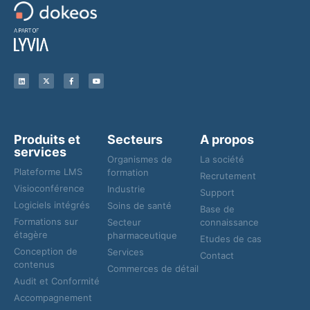
Produits et
Secteurs
A propos
services
Organismes de
La société
Plateforme LMS
formation
Recrutement
Visioconférence
Industrie
Support
Logiciels intégrés
Soins de santé
Base de
Formations sur
Secteur
connaissance
étagère
pharmaceutique
Etudes de cas
Conception de
Services
Contact
contenus
Commerces de détail
Audit et Conformité
Accompagnement