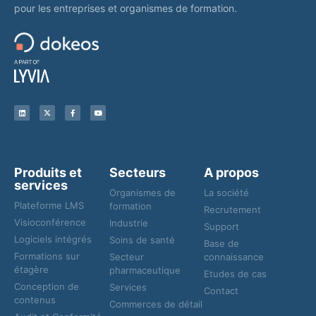
pour les entreprises et organismes de formation.
Produits et
Secteurs
A propos
services
Organismes de
La société
Plateforme LMS
formation
Recrutement
Visioconférence
Industrie
Support
Logiciels intégrés
Soins de santé
Base de
Formations sur
Secteur
connaissance
étagère
pharmaceutique
Etudes de cas
Conception de
Services
Contact
contenus
Commerces de détail