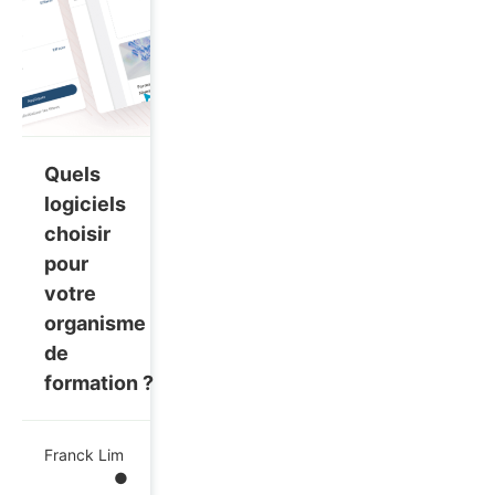
Quels
logiciels
choisir
pour
votre
organisme
de
formation ?
Franck Lim
●