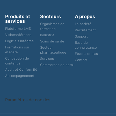
Produits et
Secteurs
A propos
services
Organismes de
La société
Plateforme LMS
formation
Recrutement
Visioconférence
Industrie
Support
Logiciels intégrés
Soins de santé
Base de
Formations sur
Secteur
connaissance
étagère
pharmaceutique
Etudes de cas
Conception de
Services
Contact
contenus
Commerces de détail
Audit et Conformité
Accompagnement
Paramètres de cookies