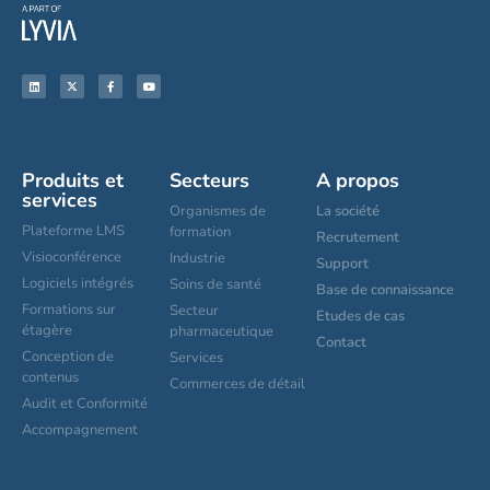
Produits et
Secteurs
A propos
services
Organismes de
La société
Plateforme LMS
formation
Recrutement
Visioconférence
Industrie
Support
Logiciels intégrés
Soins de santé
Base de connaissance
Formations sur
Secteur
Etudes de cas
étagère
pharmaceutique
Contact
Conception de
Services
contenus
Commerces de détail
Audit et Conformité
Accompagnement