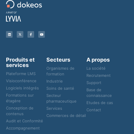
Produits et
Secteurs
A propos
services
Organismes de
La société
Plateforme LMS
formation
Recrutement
Visioconférence
Industrie
Support
Logiciels intégrés
Soins de santé
Base de
Formations sur
Secteur
connaissance
étagère
pharmaceutique
Etudes de cas
Conception de
Services
Contact
contenus
Commerces de détail
Audit et Conformité
Accompagnement