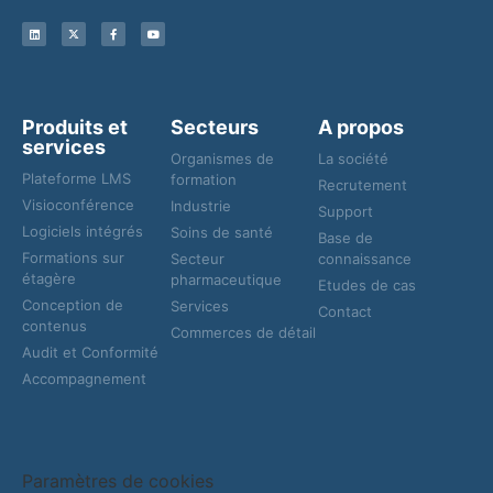
Produits et
Secteurs
A propos
services
Organismes de
La société
Plateforme LMS
formation
Recrutement
Visioconférence
Industrie
Support
Logiciels intégrés
Soins de santé
Base de
Formations sur
Secteur
connaissance
étagère
pharmaceutique
Etudes de cas
Conception de
Services
Contact
contenus
Commerces de détail
Audit et Conformité
Accompagnement
Paramètres de cookies