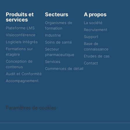
Produits et
Secteurs
A propos
services
Organismes de
La société
Plateforme LMS
formation
Recrutement
Visioconférence
Industrie
Support
Logiciels intégrés
Soins de santé
Base de
Formations sur
Secteur
connaissance
étagère
pharmaceutique
Etudes de cas
Conception de
Services
Contact
contenus
Commerces de détail
Audit et Conformité
Accompagnement
Paramètres de cookies