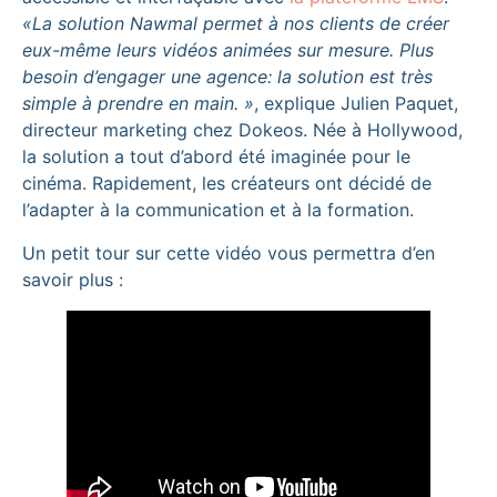
«La solution Nawmal permet à nos clients de créer
eux-même leurs vidéos animées sur mesure. Plus
besoin d’engager une agence: la solution est très
simple à prendre en main. »
, explique Julien Paquet,
directeur marketing chez Dokeos. Née à Hollywood,
la solution a tout d’abord été imaginée pour le
cinéma. Rapidement, les créateurs ont décidé de
l’adapter à la communication et à la formation.
Un petit tour sur cette vidéo vous permettra d’en
savoir plus :