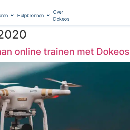
Over
oren
Hulpbronnen
Dokeos
 2020
aan online trainen met Dokeos