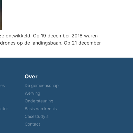
deze ontwikkeld. Op 19 december 2018 waren
 drones op de landingsbaan. Op 21 december
Over
ies
De gemeenschap
Werving
Ondersteuning
ctor
Basis van kennis
Casestudy's
Contact