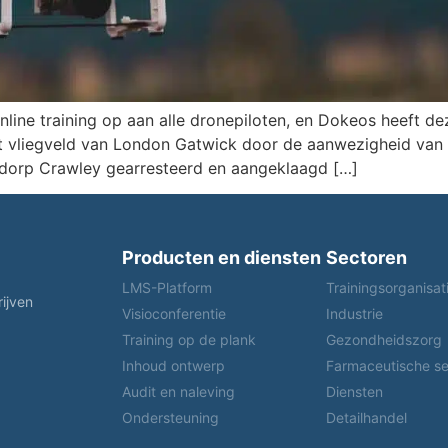
nline training op aan alle dronepiloten, en Dokeos heeft 
t vliegveld van London Gatwick door de aanwezigheid van
dorp Crawley gearresteerd en aangeklaagd […]
Producten en diensten
Sectoren
LMS-Platform
Trainingsorganisat
rijven
Visioconferentie
Industrie
Training op de plank
Gezondheidszorg
Inhoud ontwerp
Farmaceutische se
Audit en naleving
Diensten
Ondersteuning
Detailhandel