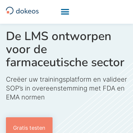
[drapeau-fr] [drapeau-en] [drapeau-ar] [drapeau-it]
De LMS ontworpen
voor de
farmaceutische sector
Creëer uw trainingsplatform en valideer
SOP’s in overeenstemming met FDA en
EMA normen
Gratis testen