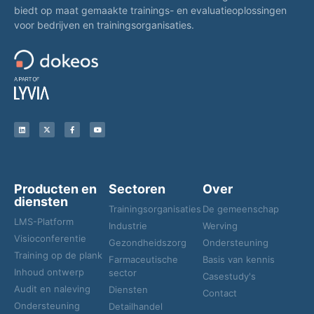
biedt op maat gemaakte trainings- en evaluatieoplossingen
voor bedrijven en trainingsorganisaties.
Producten en
Sectoren
Over
diensten
Trainingsorganisaties
De gemeenschap
LMS-Platform
Industrie
Werving
Visioconferentie
Gezondheidszorg
Ondersteuning
Training op de plank
Farmaceutische
Basis van kennis
Inhoud ontwerp
sector
Casestudy's
Audit en naleving
Diensten
Contact
Ondersteuning
Detailhandel