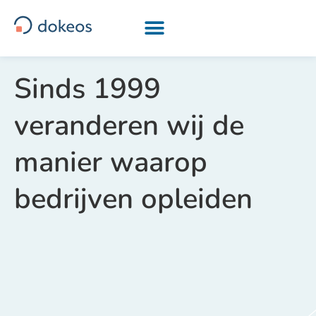
[drapeau-fr] [drapeau-en] [drapeau-ar] [drapeau-it]
Sinds 1999
veranderen wij de
manier waarop
bedrijven opleiden