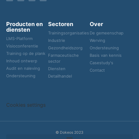
Producten en
Sectoren
Over
diensten
Trainingsorganisaties
De gemeenschap
LMS-Platform
Industrie
Werving
Visioconferentie
Gezondheidszorg
Ondersteuning
Training op de plank
Farmaceutische
Basis van kennis
Inhoud ontwerp
sector
Casestudy's
Audit en naleving
Diensten
Contact
Ondersteuning
Detailhandel
Cookies settings
© Dokeos 2023