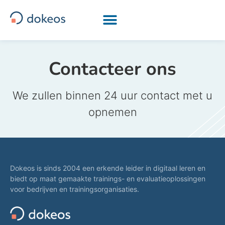
[drapeau-fr] [drapeau-en] [drapeau-ar] [drapeau-it]
Contacteer ons
We zullen binnen 24 uur contact met u
opnemen
Dokeos is sinds 2004 een erkende leider in digitaal leren en
biedt op maat gemaakte trainings- en evaluatieoplossingen
voor bedrijven en trainingsorganisaties.