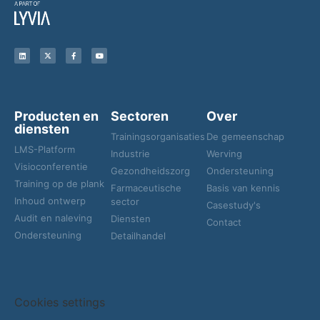
Producten en
Sectoren
Over
diensten
Trainingsorganisaties
De gemeenschap
LMS-Platform
Industrie
Werving
Visioconferentie
Gezondheidszorg
Ondersteuning
Training op de plank
Farmaceutische
Basis van kennis
Inhoud ontwerp
sector
Casestudy's
Audit en naleving
Diensten
Contact
Ondersteuning
Detailhandel
Cookies settings