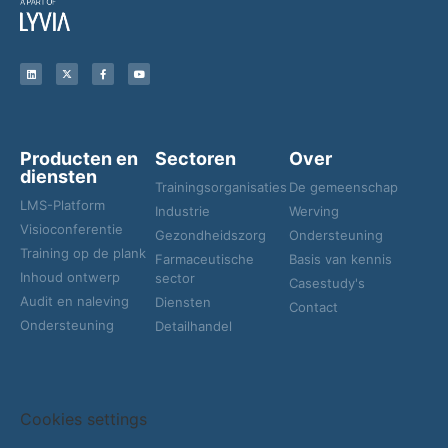
Producten en
Sectoren
Over
diensten
Trainingsorganisaties
De gemeenschap
LMS-Platform
Industrie
Werving
Visioconferentie
Gezondheidszorg
Ondersteuning
Training op de plank
Farmaceutische
Basis van kennis
Inhoud ontwerp
sector
Casestudy's
Audit en naleving
Diensten
Contact
Ondersteuning
Detailhandel
Cookies settings