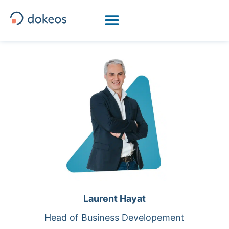
[drapeau-fr] [drapeau-en] [drapeau-ar] [drapeau-it]
Laurent Hayat
Head of Business Developement