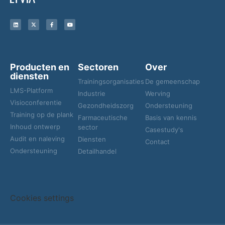
Producten en
Sectoren
Over
diensten
Trainingsorganisaties
De gemeenschap
LMS-Platform
Industrie
Werving
Visioconferentie
Gezondheidszorg
Ondersteuning
Training op de plank
Farmaceutische
Basis van kennis
Inhoud ontwerp
sector
Casestudy's
Audit en naleving
Diensten
Contact
Ondersteuning
Detailhandel
Cookies settings