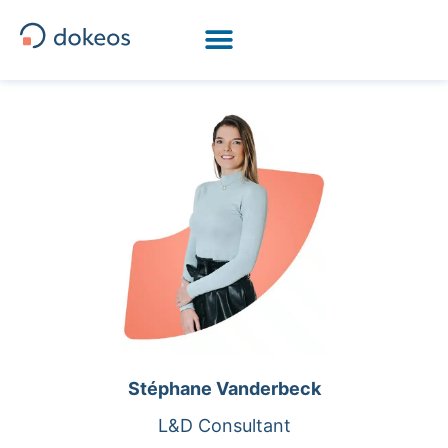
[drapeau-fr] [drapeau-en] [drapeau-ar] [drapeau-it]
Stéphane Vanderbeck
L&D Consultant