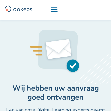
[drapeau-fr] [drapeau-en] [drapeau-ar] [drapeau-it]
Wij hebben uw aanvraag
goed ontvangen
Een van onze Digital Learning experts neemt