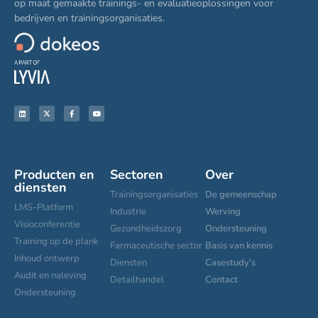
op maat gemaakte trainings- en evaluatieoplossingen voor
bedrijven en trainingsorganisaties.
Producten en
Sectoren
Over
diensten
Trainingsorganisaties
De gemeenschap
LMS-Platform
Industrie
Werving
Visioconferentie
Gezondheidszorg
Ondersteuning
Training op de plank
Farmaceutische sector
Basis van kennis
Inhoud ontwerp
Diensten
Casestudy's
Audit en naleving
Detailhandel
Contact
Ondersteuning