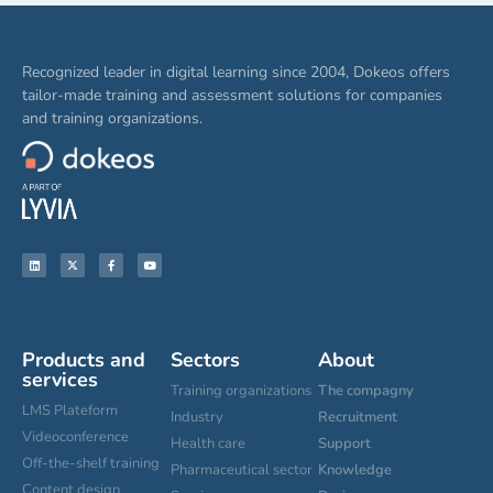
Recognized leader in digital learning since 2004, Dokeos offers
tailor-made training and assessment solutions for companies
and training organizations.
Products and
Sectors
About
services
Training organizations
The compagny
LMS Plateform
Industry
Recruitment
Videoconference
Health care
Support
Off-the-shelf training
Pharmaceutical sector
Knowledge
Content design