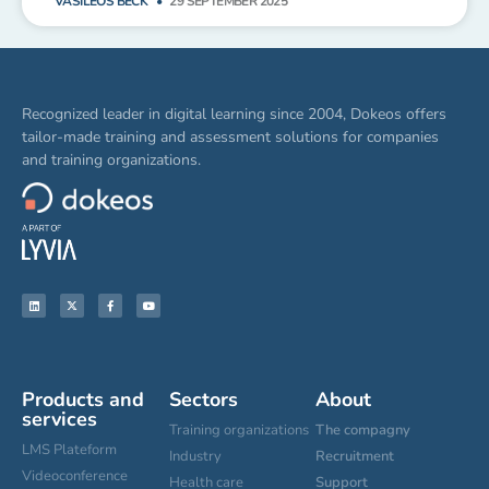
VASILEOS BECK
29 SEPTEMBER 2025
Recognized leader in digital learning since 2004, Dokeos offers
tailor-made training and assessment solutions for companies
and training organizations.
Products and
Sectors
About
services
Training organizations
The compagny
LMS Plateform
Industry
Recruitment
Videoconference
Health care
Support