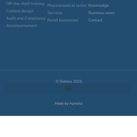
Off-the-shelf training
Pharmaceutical sector
Knowledge
Content design
Services
Business cases
Audit and Compliance
Retail businesses
Contact
Accompaniement
Cookies settings
© Dokeos 2023
Made by Apresta