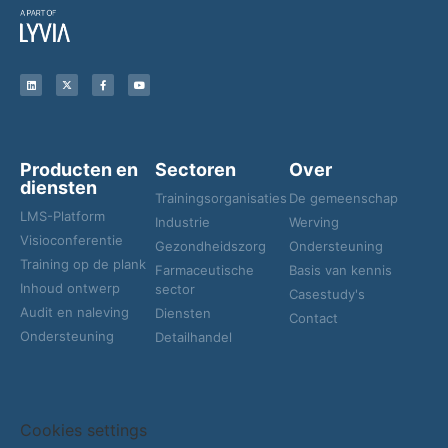
Producten en
Sectoren
Over
diensten
Trainingsorganisaties
De gemeenschap
LMS-Platform
Industrie
Werving
Visioconferentie
Gezondheidszorg
Ondersteuning
Training op de plank
Farmaceutische
Basis van kennis
Inhoud ontwerp
sector
Casestudy's
Audit en naleving
Diensten
Contact
Ondersteuning
Detailhandel
Cookies settings