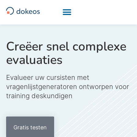
[drapeau-fr] [drapeau-en] [drapeau-ar] [drapeau-it]
Creëer snel complexe
evaluaties
Evalueer uw cursisten met
vragenlijstgeneratoren ontworpen voor
training deskundigen
Gratis testen