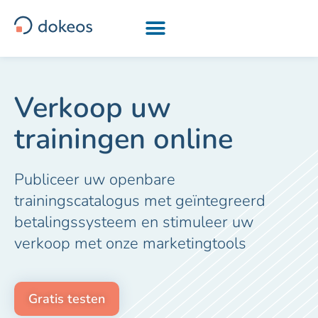
[drapeau-fr] [drapeau-en] [drapeau-ar] [drapeau-it]
Verkoop uw
trainingen online
Publiceer uw openbare
trainingscatalogus met geïntegreerd
betalingssysteem en stimuleer uw
verkoop met onze marketingtools
Gratis testen