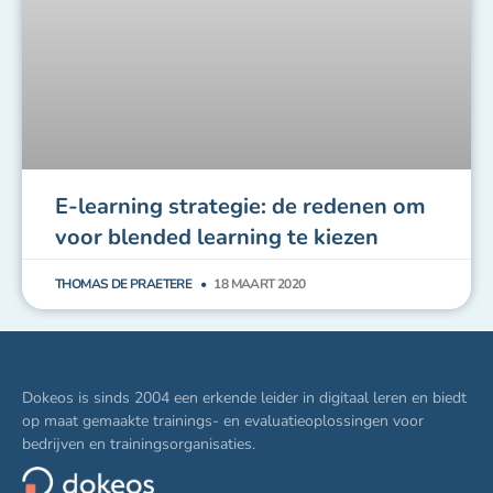
THOMAS DE PRAETERE
18 MAART 2020
Dokeos is sinds 2004 een erkende leider in digitaal leren en biedt
op maat gemaakte trainings- en evaluatieoplossingen voor
bedrijven en trainingsorganisaties.
Producten en
Sectoren
Over
diensten
Trainingsorganisaties
De gemeenschap
LMS-Platform
Industrie
Werving
Visioconferentie
Gezondheidszorg
Ondersteuning