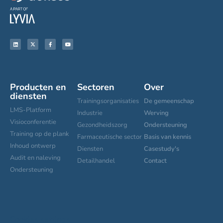
Training op de plank
Farmaceutische sector
Basis van kennis
Inhoud ontwerp
Diensten
Casestudy's
Audit en naleving
Detailhandel
Contact
Ondersteuning
Cookies settings
© Dokeos 2023
Réalisé par Apresta