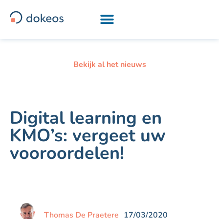
[drapeau-fr] [drapeau-en] [drapeau-ar] [drapeau-it]
Bekijk al het nieuws
Digital learning en
KMO’s: vergeet uw
vooroordelen!
Thomas De Praetere
17/03/2020