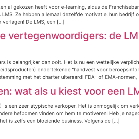
ken al gekozen heeft voor e-learning, aldus de Franchise
s LMS. Ze hebben allemaal dezelfde motivatie: hun bedrijf
en verlagen! De LMS, een […]
e vertegenwoordigers: de LM
is belangrijker dan ooit. Het is nu een wettelijke verplic
idsproducten) ondertekende “handvest voor beroepsinfor
stemming met het charter uiteraard! FDA- of EMA-normen, 
n: wat als u kiest voor een 
 is een zeer atypische verkoper. Het is onmogelijk om verko
ndere hefbomen vinden om hem te motiveren! Heb je nagedac
 het is zelfs een bloeiende business. Volgens de […]