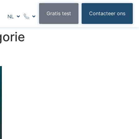
Gratis test
Contacteer ons
NL
orie