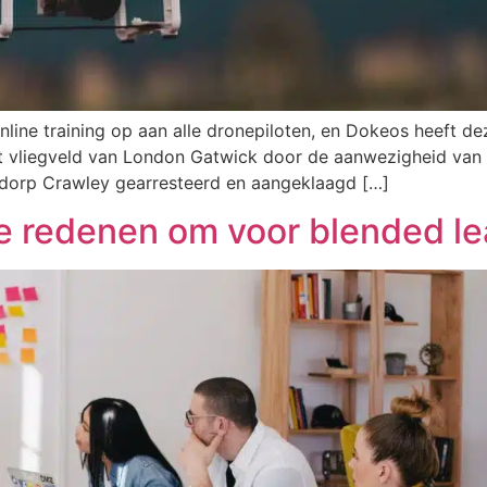
nline training op aan alle dronepiloten, en Dokeos heeft 
t vliegveld van London Gatwick door de aanwezigheid van
dorp Crawley gearresteerd en aangeklaagd […]
de redenen om voor blended le