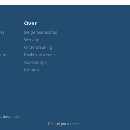
Over
ies
De gemeenschap
Werving
Ondersteuning
ctor
Basis van kennis
Casestudy's
Contact
ke informatie
Réalisé par Apresta