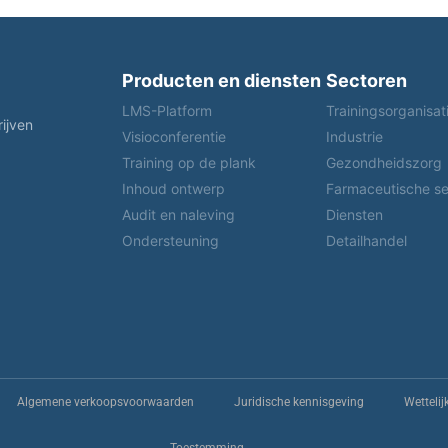
Producten en diensten
Sectoren
LMS-Platform
Trainingsorganisat
rijven
Visioconferentie
Industrie
Training op de plank
Gezondheidszorg
Inhoud ontwerp
Farmaceutische se
Audit en naleving
Diensten
Ondersteuning
Detailhandel
Algemene verkoopsvoorwaarden
Juridische kennisgeving
Wettelij