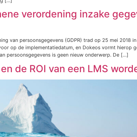
g […]
emene verordening inzake ge
ing van persoonsgegevens (GDPR) trad op 25 mei 2018 in w
h voor op de implementatiedatum, en Dokeos vormt hierop g
van persoonsgegevens is geen nieuw onderwerp. De […]
 en de ROI van een LMS word