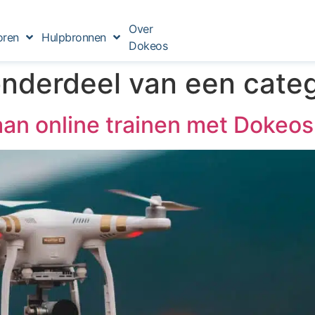
Over
oren
Hulpbronnen
Dokeos
nderdeel van een categ
aan online trainen met Dokeos